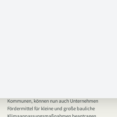
energieeffizient heizen und sind damit der Kern
der Wärmewende. Sie können im Sommer auch
kühlen und sind damit in Kombination mit
Solaranlagen eine wunderbare Lösung für
klimafreundliches Kühlen und damit für die
Kältewende. Deshalb hier mein klares Votum für
die Wärmepumpe – eine Technologie, die
entscheidend zu unserer Rettung beitragen kann.
Wer soll das bezahlen?
Und wieder gibt es gute Neuigkeiten aus
Nordrhein-Westfalen (NRW). Nach der Förderung
von Klimaanpassungsmaßnahmen in
Kommunen, können nun auch Unternehmen
Fördermittel für kleine und große bauliche
Klimaanpassungsmaßnahmen beantragen.