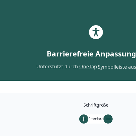
Zum
Inhalt
springen
Dr. Andrea Nakoinz
Barrierefreie Anpassun
KLIMARESILIENT + GESUND
Unterstützt durch
OneTap
Symbolleiste au
Schriftgröße
Standard