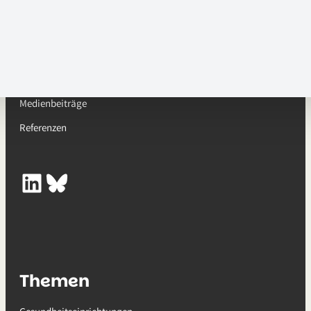
Fachärztin für Anästhesie und Beraterin
für gesundheitsbezogene Anpassung an
den Klimawandel
Medienbeiträge
Referenzen
LinkedIn
Bluesky
Themen