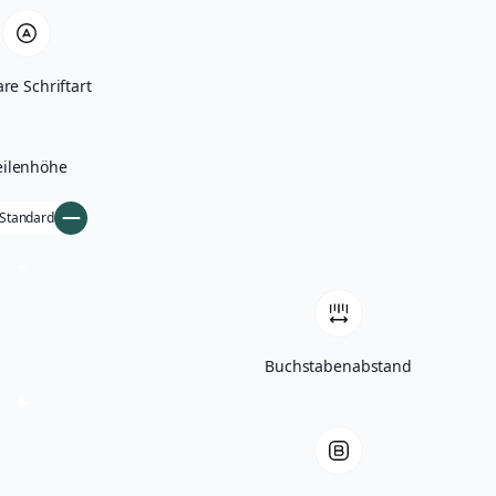
re Schriftart
eilenhöhe
Standard
Buchstabenabstand