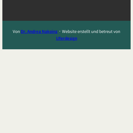
Von
Dr. Andrea Nakoinz
᛫ Website erstellt und betreut von
Uferdesign