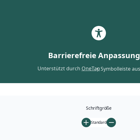
Zum
Inhalt
springen
Dr. Andrea Nakoinz
Barrierefreie Anpassun
KLIMARESILIENT + GESUND
Unterstützt durch
OneTap
Symbolleiste au
Schriftgröße
Standard