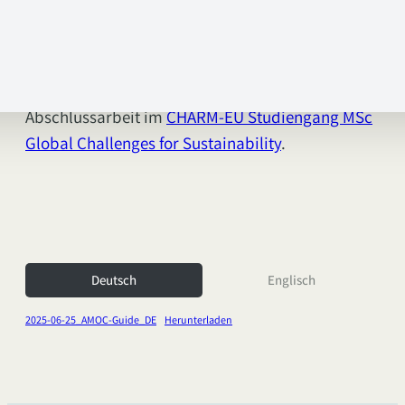
gesellschaftliches Risiko darstellt, über das wir
deutlich mehr sprechen sollten.
Dieser Leitfaden entstand im Rahmen einer
Abschlussarbeit im
CHARM-EU Studiengang MSc
Global Challenges for Sustainability
.
Deutsch
Englisch
2025-06-25_AMOC-Guide_DE
Herunterladen